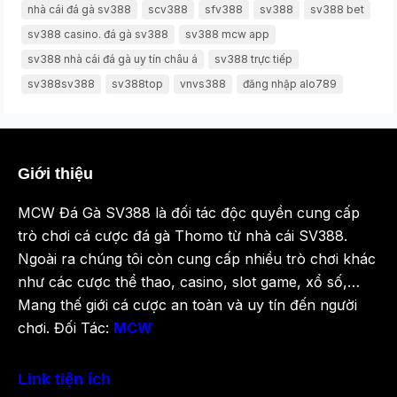
nhà cái đá gà sv388
scv388
sfv388
sv388
sv388 bet
sv388 casino. đá gà sv388
sv388 mcw app
sv388 nhà cái đá gà uy tín châu á
sv388 trực tiếp
sv388sv388
sv388top
vnvs388
đăng nhập alo789
Giới thiệu
MCW Đá Gà SV388 là đối tác độc quyền cung cấp
trò chơi cá cược đá gà Thomo từ nhà cái SV388.
Ngoài ra chúng tôi còn cung cấp nhiều trò chơi khác
như các cược thể thao, casino, slot game, xổ số,…
Mang thế giới cá cược an toàn và uy tín đến người
chơi. Đối Tác:
MCW
Link tiện ích