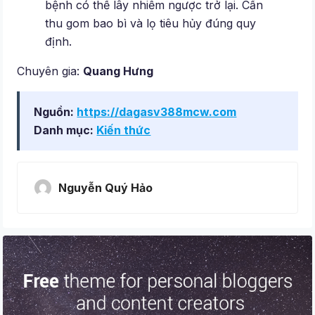
bệnh có thể lây nhiễm ngược trở lại. Cần
thu gom bao bì và lọ tiêu hủy đúng quy
định.
Chuyên gia:
Quang Hưng
Nguồn:
https://dagasv388mcw.com
Danh mục:
Kiến thức
Nguyễn Quý Hảo