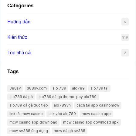
Categories
Hướng dẫn
5
Kiến thức
919
Top nhà cái
2
Tags
388sv
388sv.com
alo 789
alo789
alo789 tại
alo789 đá gà
alo789 đá gà thomo. pay alo789
alo789 đá gà trực tiếp
alo789vn
cách tải app casinomcw
link tải mcw casino
link vào alo789
mcw casino app
mcw casino app download
mcw casino app download apk
mcw sv388 ứng dụng
mcw đá gà sv388