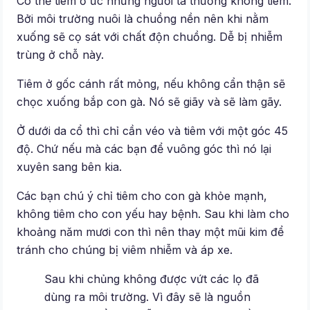
Có thể tiêm ở ức nhưng người ta thường không tiêm.
Bởi môi trường nuôi là chuồng nền nên khi nằm
xuống sẽ cọ sát với chất độn chuồng. Dễ bị nhiễm
trùng ở chỗ này.
Tiêm ở gốc cánh rất mỏng, nếu không cẩn thận sẽ
chọc xuống bắp con gà. Nó sẽ giãy và sẽ làm gãy.
Ở dưới da cổ thì chỉ cần véo và tiêm với một góc 45
độ. Chứ nếu mà các bạn để vuông góc thì nó lại
xuyên sang bên kia.
Các bạn chú ý chỉ tiêm cho con gà khỏe mạnh,
không tiêm cho con yếu hay bệnh. Sau khi làm cho
khoảng năm mươi con thì nên thay một mũi kim để
tránh cho chúng bị viêm nhiễm và áp xe.
Sau khi chủng không được vứt các lọ đã
dùng ra môi trường. Vì đây sẽ là nguồn