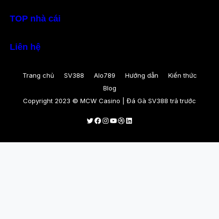
TOP nhà cái
Liên hệ
Trang chủ
SV388
Alo789
Hướng dẫn
Kiến thức
Blog
Copyright 2023 © MCW Casino | Đá Gà SV388 trả trước
Twitter
Facebook
Instagram
Youtube
Dribbble
LinkedIn