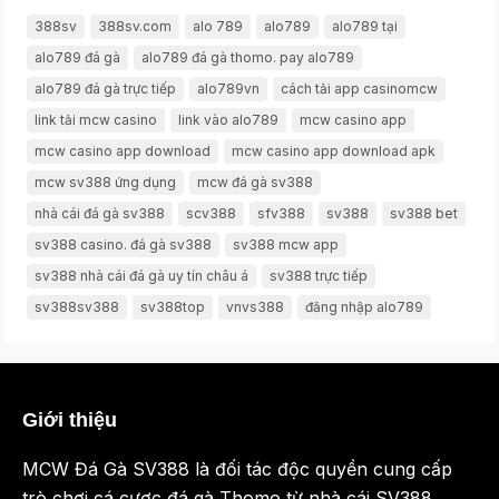
388sv
388sv.com
alo 789
alo789
alo789 tại
alo789 đá gà
alo789 đá gà thomo. pay alo789
alo789 đá gà trực tiếp
alo789vn
cách tải app casinomcw
link tải mcw casino
link vào alo789
mcw casino app
mcw casino app download
mcw casino app download apk
mcw sv388 ứng dụng
mcw đá gà sv388
nhà cái đá gà sv388
scv388
sfv388
sv388
sv388 bet
sv388 casino. đá gà sv388
sv388 mcw app
sv388 nhà cái đá gà uy tín châu á
sv388 trực tiếp
sv388sv388
sv388top
vnvs388
đăng nhập alo789
Giới thiệu
MCW Đá Gà SV388 là đối tác độc quyền cung cấp
trò chơi cá cược đá gà Thomo từ nhà cái SV388.