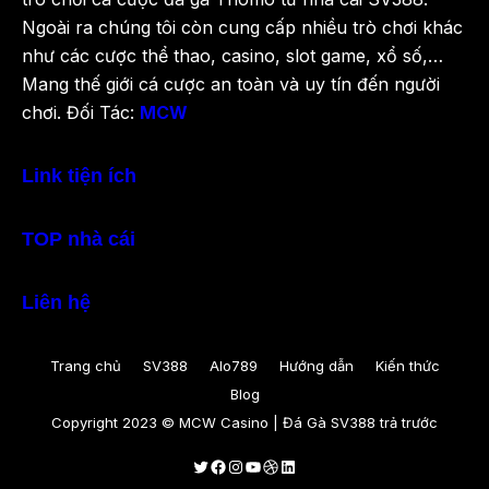
Ngoài ra chúng tôi còn cung cấp nhiều trò chơi khác
như các cược thể thao, casino, slot game, xổ số,…
Mang thế giới cá cược an toàn và uy tín đến người
chơi. Đối Tác:
MCW
Link tiện ích
TOP nhà cái
Liên hệ
Trang chủ
SV388
Alo789
Hướng dẫn
Kiến thức
Blog
Copyright 2023 © MCW Casino | Đá Gà SV388 trả trước
Twitter
Facebook
Instagram
Youtube
Dribbble
LinkedIn