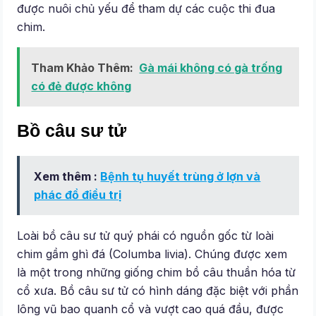
được nuôi chủ yếu để tham dự các cuộc thi đua
chim.
Tham Khảo Thêm:
Gà mái không có gà trống
có đẻ được không
Bồ câu sư tử
Xem thêm :
Bệnh tụ huyết trùng ở lợn và
phác đồ điều trị
Loài bồ câu sư tử quý phái có nguồn gốc từ loài
chim gầm ghì đá (Columba livia). Chúng được xem
là một trong những giống chim bồ câu thuần hóa từ
cổ xưa. Bồ câu sư tử có hình dáng đặc biệt với phần
lông vũ bao quanh cổ và vượt cao quá đầu, được