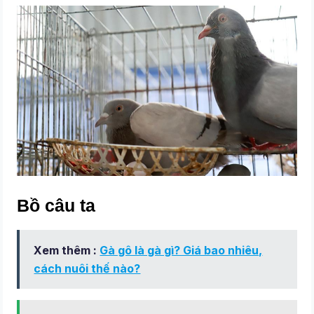
Bồ câu ta
Xem thêm :
Gà gô là gà gì? Giá bao nhiêu,
cách nuôi thế nào?