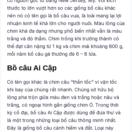
có nguồn gốc từ bang New Jersey, Mỹ. Với kích
thước to lớn vượt hơn so các giống bồ câu khác
nên nó có tên gọi là bồ câu vua, là loài mang lại lợi
nhuận kinh tế khá lớn cho người nuôi. Màu lông của
chim khá đa dạng nhưng phổ biến nhất vẫn là màu
trắng và đỏ thẫm. Chim trống khi trưởng thành có
thể đạt cân nặng từ 1 kg và chim mái khoảng 800 g,
mỗi năm bồ câu gà thường đẻ 6 – 8 lứa.
Bồ câu Ai Cập
Có tên gọi khác là chim câu “thần tốc” vì vận tốc
khi bay của chúng rất nhanh. Chúng sở hữu bộ
lông pha trộn giữa màu đen và trắng hoặc nâu và
trắng, có ngoại hình gần giống chim Ó. Trong thời
kỳ cổ đại, bồ câu Ai Cập được dùng để đưa thư và
là một trong những loại bồ câu thông minh nhất.
Đây là giống bồ câu cảnh hiếm và đắt. Loại này