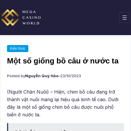
Chuyển
đến
phần
nội
dung
Kiến thức
Một số giống bồ câu ở nước ta
Posted by
Nguyễn Quý Hảo
–
23/10/2023
(Người Chăn Nuôi) – Hiện, chim bồ câu đang trở
thành vật nuôi mang lại hiệu quả kinh tế cao. Dưới
đây là một số giống chim bồ câu được nuôi phổ
biến ở nước ta.