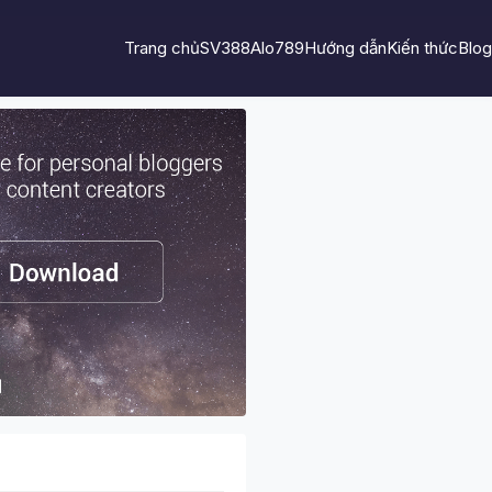
Trang chủ
SV388
Alo789
Hướng dẫn
Kiến thức
Blog