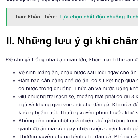
Tham Khảo Thêm:
Lựa chọn chất độn chuồng thích 
II. Những lưu ý gì khi chă
Để chú gà trống nhà bạn mau lớn, khỏe mạnh thì cần đ
Vệ sinh máng ăn, chậu nước sau mỗi ngày cho ăn.
Đảm bảo cân bằng chế độ ăn, có sự kết hợp giữa c
có nước trong chuồng. Thức ăn và nước uống khôn
Giữ chuồng trại sạch sẽ, thoáng mát phải có đủ 3 
ngủ và không gian vui chơi cho đàn gà. Khi mùa đô
không bị ẩm ướt. Thường xuyên phun thuốc khử kh
Không nên nuôi nhốt quá nhiều chú gà trống tron
giành đồ ăn mà còn gây nhiều cuộc chiến tranh gi
Thường xuyên phòng bệnh cho đàn gà. Phòng các