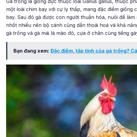
Gà trống là giống đực thuộc loài Gallus gallus, thuộc ph
một loài chim bay với cự ly thấp, mang đặc điểm giống c
bay. Sau đó gà được con người thuần hóa, nuôi để làm
nhốt nhiều nên bộ cánh cũng dần thoái hoá và khả năn
gà trống và gà mái là mào đỏ, cựa ở chân cùng tiếng gá
Bạn đang xem:
Đặc điểm, tập tính của gà trống? C