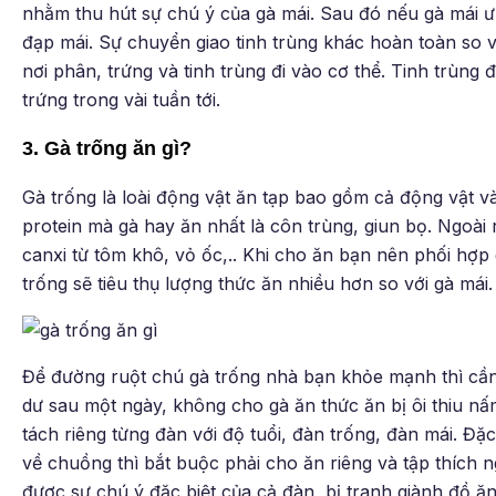
nhằm thu hút sự chú ý của gà mái. Sau đó nếu gà mái ưn
đạp mái. Sự chuyển giao tinh trùng khác hoàn toàn so v
nơi phân, trứng và tinh trùng đi vào cơ thể. Tinh trùng đ
trứng trong vài tuần tới.
3. Gà trống ăn gì?
Gà trống là loài động vật ăn tạp bao gồm cả động vật 
protein mà gà hay ăn nhất là côn trùng, giun bọ. Ngoà
canxi từ tôm khô, vỏ ốc,.. Khi cho ăn bạn nên phối hợp 
trống sẽ tiêu thụ lượng thức ăn nhiều hơn so với gà mái.
Để đường ruột chú gà trống nhà bạn khỏe mạnh thì cần
dư sau một ngày, không cho gà ăn thức ăn bị ôi thiu nấ
tách riêng từng đàn với độ tuổi, đàn trống, đàn mái. Đặ
về chuồng thì bắt buộc phải cho ăn riêng và tập thích n
được sự chú ý đặc biệt của cả đàn, bị tranh giành đồ ă