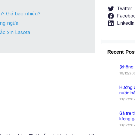
Twitter
h? Giá bao nhiêu?
Facebo
òng ngừa
LinkedIn
ắc xin Lasota
Recent Pos
(không 
16/12/20
Hướng d
nước b
13/12/20
Gà tre t
lượng g
13/12/20