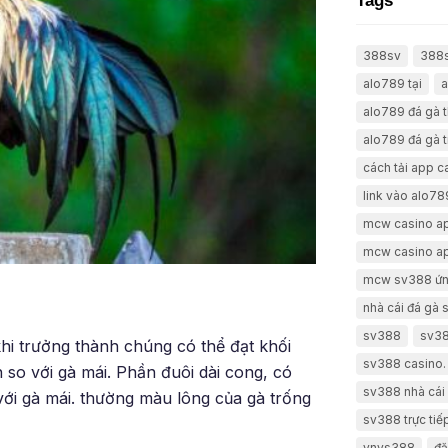
Tags
388sv
388
alo789 tại
a
alo789 đá gà 
alo789 đá gà t
cách tải app 
link vào alo78
mcw casino a
mcw casino a
mcw sv388 ứn
nhà cái đá gà
sv388
sv38
hi trưởng thành chúng có thể đạt khối
sv388 casino.
 so với gà mái. Phần đuôi dài cong, có
sv388 nhà cái 
ới gà mái. thường màu lông của gà trống
sv388 trực tiế
vnvs388
đă