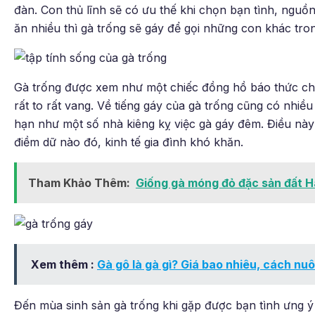
đàn. Con thủ lĩnh sẽ có ưu thế khi chọn bạn tình, nguồ
ăn nhiều thì gà trống sẽ gáy để gọi những con khác tro
Gà trống được xem như một chiếc đồng hồ báo thức cho
rất to rất vang. Về tiếng gáy của gà trống cũng có nhiề
hạn như một số nhà kiêng kỵ việc gà gáy đêm. Điều này
điềm dữ nào đó, kinh tế gia đình khó khăn.
Tham Khảo Thêm:
Giống gà móng đỏ đặc sản đất 
Xem thêm :
Gà gô là gà gì? Giá bao nhiêu, cách nuô
Đến mùa sinh sản gà trống khi gặp được bạn tình ưng 