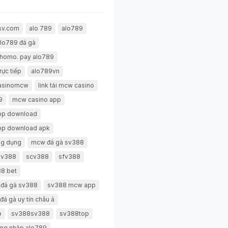
sv.com
alo 789
alo789
lo789 đá gà
thomo. pay alo789
rực tiếp
alo789vn
casinomcw
link tải mcw casino
9
mcw casino app
pp download
pp download apk
g dụng
mcw đá gà sv388
 sv388
scv388
sfv388
8 bet
 đá gà sv388
sv388 mcw app
đá gà uy tín châu á
p
sv388sv388
sv388top
ng nhập alo789