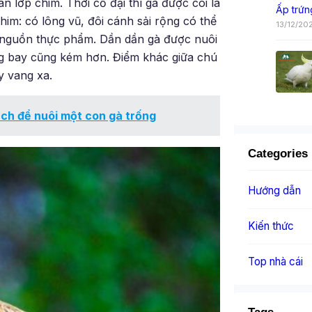
ân lớp chim. Thời cổ đại thì gà được coi là
Ấp trứn
him: có lông vũ, đôi cánh sải rộng có thể
13/12/20
 nguồn thực phẩm. Dần dần gà được nuôi
g bay cũng kém hơn. Điểm khác giữa chú
y vang xa.
ách để nuôi một con gà trống
Categories
Hướng dẫn
Kiến thức
Top nhà cái