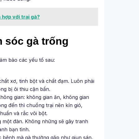
hợp với trại gà?
m sóc gà trống
ảm bảo các yếu tố sau:
hất xơ, tinh bột và chất đạm. Luôn phải
g bị ôi thiu cặn bẩn.
không gian: không gian ăn, không gian
ng đến thì chuồng trại nên kín gió,
uẩn và rắc vôi bột.
g một đàn. Không những sẽ gây tranh
ành bạn tình.
 bệnh mà gà thường gặp như giun sán,