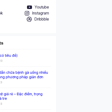
Youtube
ok
Instagram
Dribbble
ts
có tiêu đề)
23
ẫn chữa bệnh gà uống nhiều
ằng phương pháp giản đơn
23
hịt giá rẻ – Đặc điểm, trọng
à tre
23