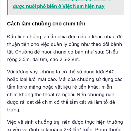
được nuôi phổ biến ở Việt Nam hiện nay
Cách làm chuồng cho chim lớn
Đầu tiên chúng ta cần chia đều các ô khác nhau để
thuận tiện cho việc quản lý cũng như theo dõi bệnh
tật. Chuồng để nuôi khung cơ bản như sau: Chiều
rộng 3.5m, dài 6m, cao 2.5-2.8m.
Với tường vây, chúng ta có thể sử dụng lưới B40
hoặc loại lưới mắt cáo. Mái của chuồng sử dụng các
tấm fibro măng hoặc vật liệu rẻ tiền khác, miễn
chim không thể thoát ra ngoài. Nền chuồng nên
được rải cát để chim có thể tắm cát và làm tổ đẻ
trứng.
Việc vệ sinh chuồng trại nên được thực hiện thường
xuyên và định kì khoảng 2-3 lần/ tuần. Phun thuốc