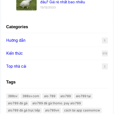
đâu? Giá rẻ nhất bao nhiêu
13/12/2023
Categories
Hướng dẫn
5
Kiến thức
919
Top nhà cái
2
Tags
388sv
388sv.com
alo 789
alo789
alo789 tại
alo789 đá gà
alo789 đá gà thomo. pay alo789
alo789 đá gà trực tiếp
alo789vn
cách tải app casinomcw