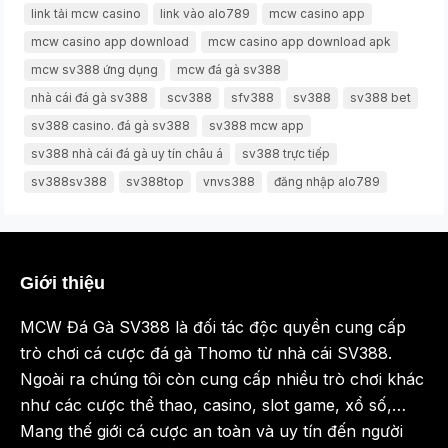
link tải mcw casino
link vào alo789
mcw casino app
mcw casino app download
mcw casino app download apk
mcw sv388 ứng dụng
mcw đá gà sv388
nhà cái đá gà sv388
scv388
sfv388
sv388
sv388 bet
sv388 casino. đá gà sv388
sv388 mcw app
sv388 nhà cái đá gà uy tín châu á
sv388 trực tiếp
sv388sv388
sv388top
vnvs388
đăng nhập alo789
Giới thiệu
MCW Đá Gà SV388 là đối tác độc quyền cung cấp
trò chơi cá cược đá gà Thomo từ nhà cái SV388.
Ngoài ra chúng tôi còn cung cấp nhiều trò chơi khác
như các cược thể thao, casino, slot game, xổ số,…
Mang thế giới cá cược an toàn và uy tín đến người