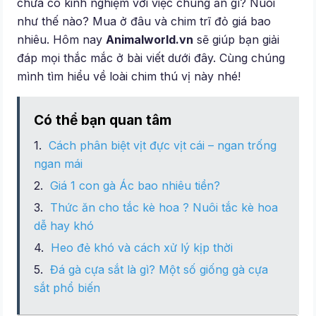
chưa có kinh nghiệm với việc chúng ăn gì? Nuôi
như thế nào? Mua ở đâu và chim trĩ đỏ giá bao
nhiêu. Hôm nay
Animalworld.vn
sẽ giúp bạn giải
đáp mọi thắc mắc ở bài viết dưới đây. Cùng chúng
mình tìm hiểu về loài chim thú vị này nhé!
Có thể bạn quan tâm
Cách phân biệt vịt đực vịt cái – ngan trống
ngan mái
Giá 1 con gà Ác bao nhiêu tiền?
Thức ăn cho tắc kè hoa ? Nuôi tắc kè hoa
dễ hay khó
Heo đẻ khó và cách xử lý kịp thời
Đá gà cựa sắt là gì? Một số giống gà cựa
sắt phổ biến