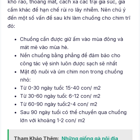
khô ráo, thoáng mát, cách xa các trại gia súc, gia
cầm khác để hạn chế rủi ro lây nhiễm. Nên chú ý
đến một số vấn đề sau khi làm chuồng cho chim trĩ
đỏ:
Chuồng cần được giữ ấm vào mùa đông và
mát mẻ vào mùa hè.
Nền chuồng bằng phẳng để đảm bảo cho
công tác vệ sinh luôn được sạch sẽ nhất
Mật độ nuôi và úm chim non trong chuồng
nhỏ:
Từ 0-30 ngày tuổi: 15-40 con/ m2
Từ 30-60 ngày tuổi: 6-12 con/ m2
Từ 60-90 ngày tuổi:2-4 con/ m2
Sau 90 ngày tuổi có thể chuyển qua chuồng
lớn với khoảng 1-2 con/ m2
Tham Khảo Thêm:
Những giống gà nội địa