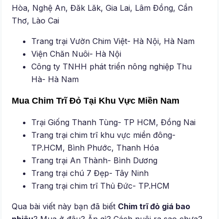
Hòa, Nghệ An, Đăk Lăk, Gia Lai, Lâm Đồng, Cần
Thơ, Lào Cai
Trang trại Vườn Chim Việt- Hà Nội, Hà Nam
Viện Chăn Nuôi- Hà Nội
Công ty TNHH phát triển nông nghiệp Thu
Hà- Hà Nam
Mua Chim Trĩ Đỏ Tại Khu Vực Miền Nam
Trại Giống Thanh Tùng- TP HCM, Đồng Nai
Trang trại chim trĩ khu vực miền đông-
TP.HCM, Bình Phước, Thanh Hóa
Trang trại An Thành- Bình Dương
Trang trại chú 7 Đẹp- Tây Ninh
Trang trại chim trĩ Thủ Đức- TP.HCM
Qua bài viết này bạn đã biết
Chim trĩ đỏ giá bao
nhiêu
? Mua ở đâu? Ăn gì? Cách nuôi ra sao chưa?