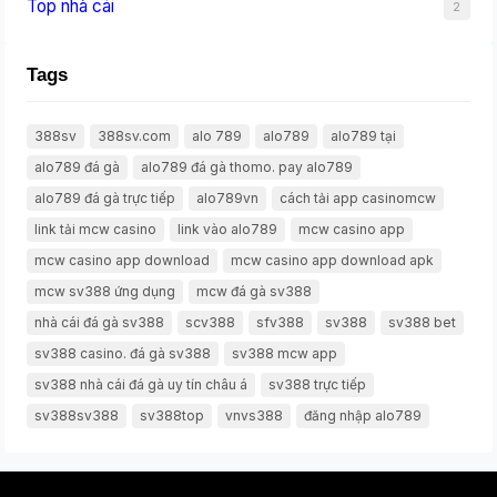
Top nhà cái
2
Tags
388sv
388sv.com
alo 789
alo789
alo789 tại
alo789 đá gà
alo789 đá gà thomo. pay alo789
alo789 đá gà trực tiếp
alo789vn
cách tải app casinomcw
link tải mcw casino
link vào alo789
mcw casino app
mcw casino app download
mcw casino app download apk
mcw sv388 ứng dụng
mcw đá gà sv388
nhà cái đá gà sv388
scv388
sfv388
sv388
sv388 bet
sv388 casino. đá gà sv388
sv388 mcw app
sv388 nhà cái đá gà uy tín châu á
sv388 trực tiếp
sv388sv388
sv388top
vnvs388
đăng nhập alo789