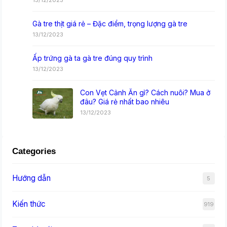
13/12/2023
Gà tre thịt giá rẻ – Đặc điểm, trọng lượng gà tre
13/12/2023
Ấp trứng gà ta gà tre đúng quy trình
13/12/2023
Con Vẹt Cảnh Ăn gì? Cách nuôi? Mua ở
đâu? Giá rẻ nhất bao nhiêu
13/12/2023
Categories
Hướng dẫn
5
Kiến thức
919