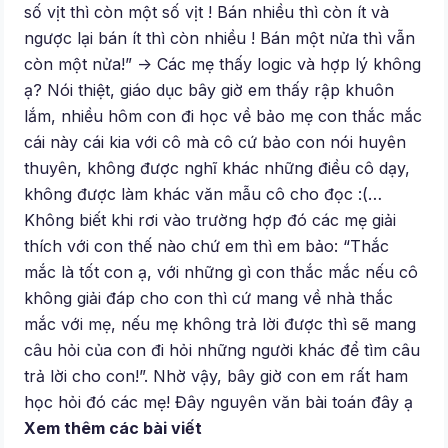
số vịt thì còn một số vịt ! Bán nhiều thì còn ít và
ngược lại bán ít thì còn nhiều ! Bán một nửa thì vẫn
còn một nửa!” -> Các mẹ thấy logic và hợp lý không
ạ? Nói thiệt, giáo dục bây giờ em thấy rập khuôn
lắm, nhiều hôm con đi học về bảo mẹ con thắc mắc
cái này cái kia với cô mà cô cứ bảo con nói huyên
thuyên, không được nghĩ khác những điều cô dạy,
không được làm khác văn mẫu cô cho đọc :(…
Không biết khi rơi vào trường hợp đó các mẹ giải
thích với con thế nào chứ em thì em bảo: “Thắc
mắc là tốt con ạ, với những gì con thắc mắc nếu cô
không giải đáp cho con thì cứ mang về nhà thắc
mắc với mẹ, nếu mẹ không trả lời được thì sẽ mang
câu hỏi của con đi hỏi những người khác để tìm câu
trả lời cho con!”. Nhờ vậy, bây giờ con em rất ham
học hỏi đó các mẹ! Đây nguyên văn bài toán đây ạ
Xem thêm các bài viết