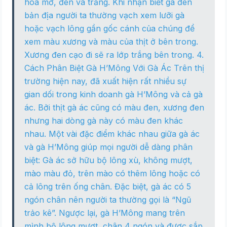
hoa mơ, đen và trắng. Khi nhận biết gà đen
bản địa người ta thường vạch xem lưỡi gà
hoặc vạch lông gần gốc cánh của chúng để
xem màu xương và màu của thịt ở bên trong.
Xương đen cạo đi sẽ ra lớp trắng bên trong. 4.
Cách Phân Biệt Gà H’Mông Với Gà Ác Trên thị
trường hiện nay, đã xuất hiện rất nhiều sự
gian dối trong kinh doanh gà H’Mông và cả gà
ác. Bởi thịt gà ác cũng có màu đen, xương đen
nhưng hai dòng gà này có màu đen khác
nhau. Một vài đặc điểm khác nhau giữa gà ác
và gà H’Mông giúp mọi người dễ dàng phân
biệt: Gà ác sở hữu bộ lông xù, không mượt,
mào màu đỏ, trên mào có thêm lông hoặc có
cả lông trên ống chân. Đặc biệt, gà ác có 5
ngón chân nên người ta thường gọi là “Ngũ
trảo kê”. Ngược lại, gà H’Mông mang trên
mình bộ lông mượt, chân 4 ngón và được sắp