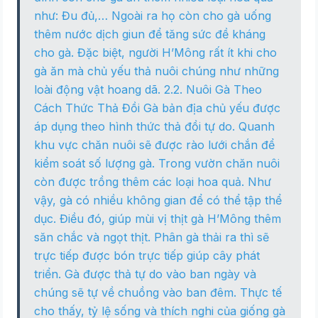
như: Đu đủ,… Ngoài ra họ còn cho gà uống
thêm nước dịch giun để tăng sức đề kháng
cho gà. Đặc biệt, người H’Mông rất ít khi cho
gà ăn mà chủ yếu thả nuôi chúng như những
loài động vật hoang dã. 2.2. Nuôi Gà Theo
Cách Thức Thả Đồi Gà bản địa chủ yếu được
áp dụng theo hình thức thả đồi tự do. Quanh
khu vực chăn nuôi sẽ được rào lưới chắn để
kiểm soát số lượng gà. Trong vườn chăn nuôi
còn được trồng thêm các loại hoa quả. Như
vậy, gà có nhiều không gian để có thể tập thể
dục. Điều đó, giúp mùi vị thịt gà H’Mông thêm
săn chắc và ngọt thịt. Phân gà thải ra thì sẽ
trực tiếp được bón trực tiếp giúp cây phát
triển. Gà được thả tự do vào ban ngày và
chúng sẽ tự về chuồng vào ban đêm. Thực tế
cho thấy, tỷ lệ sống và thích nghi của giống gà