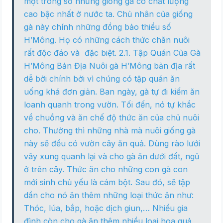
một trong số những giống gà có chất lượng
cao bậc nhất ở nước ta. Chủ nhân của giống
gà này chính những đồng bảo thiểu số
H’Mông. Họ có những cách thức chăn nuôi
rất độc đáo và đặc biệt. 2.1. Tập Quán Của Gà
H’Mông Bản Địa Nuôi gà H’Mông bản địa rất
dễ bởi chính bởi vì chúng có tập quán ăn
uống khá đơn giản. Ban ngày, gà tự đi kiếm ăn
loanh quanh trong vườn. Tối đến, nó tự khắc
về chuồng và ăn chế độ thức ăn của chủ nuôi
cho. Thường thì những nhà mà nuôi giống gà
này sẽ đều có vườn cây ăn quả. Dùng rào lưới
vây xung quanh lại và cho gà ăn dưới đất, ngủ
ở trên cây. Thức ăn cho những con gà con
mới sinh chủ yếu là cám bột. Sau đó, sẽ tập
dần cho nó ăn thêm những loại thức ăn như:
Thóc, lúa, bắp, hoặc dịch giun,… Nhiều gia
đình còn cho gà ăn thêm nhiều loại hoa quả