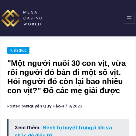
Chuyển
đến
phần
nội
dung
Kiến thức
"Một người nuôi 30 con vịt, vừa
rồi người đó bán đi một số vịt.
Hỏi người đó còn lại bao nhiêu
con vịt?" Đố các mẹ giải được
Posted by
Nguyễn Quý Hảo
–
11/10/2023
Xem thêm :
Bệnh tụ huyết trùng ở lợn và
phác đồ điều trị