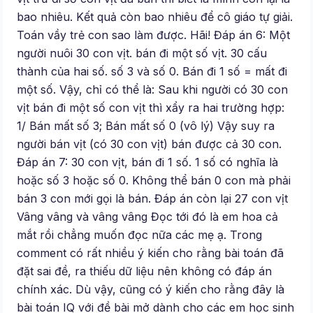
bao nhiêu. Kết quả còn bao nhiêu để cô giáo tự giải.
Toán vầy trẻ con sao làm được. Hãi! Đáp án 6: Một
người nuôi 30 con vịt. bán đi một số vịt. 30 cấu
thành của hai số. số 3 và số 0. Bán đi 1 số = mất đi
một số. Vậy, chỉ có thể là: Sau khi người có 30 con
vịt bán đi một số con vịt thì xẩy ra hai trường hợp:
1/ Bán mất số 3; Bán mất số 0 (vô lý) Vậy suy ra
người bán vịt (có 30 con vịt) bán được cả 30 con.
Đáp án 7: 30 con vịt, bán đi 1 số. 1 số có nghĩa là
hoặc số 3 hoặc số 0. Không thể bán 0 con mà phải
bán 3 con mới gọi là bán. Đáp án còn lại 27 con vịt
Vâng vâng và vâng vâng Đọc tới đó là em hoa cả
mắt rồi chẳng muốn đọc nữa các mẹ ạ. Trong
comment có rất nhiều ý kiến cho rằng bài toán đã
đặt sai đề, ra thiếu dữ liệu nên không có đáp án
chính xác. Dù vậy, cũng có ý kiến cho rằng đây là
bài toán IQ với đề bài mở dành cho các em học sinh