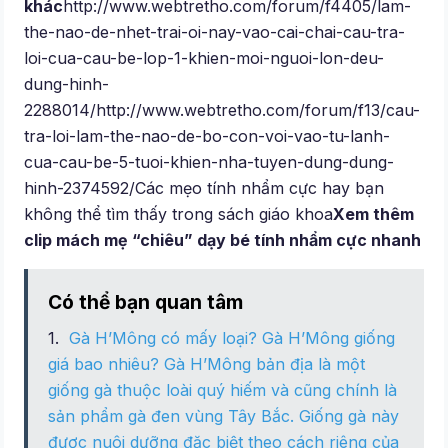
khác
http://www.webtretho.com/forum/f4405/lam-
the-nao-de-nhet-trai-oi-nay-vao-cai-chai-cau-tra-
loi-cua-cau-be-lop-1-khien-moi-nguoi-lon-deu-
dung-hinh-
2288014/http://www.webtretho.com/forum/f13/cau-
tra-loi-lam-the-nao-de-bo-con-voi-vao-tu-lanh-
cua-cau-be-5-tuoi-khien-nha-tuyen-dung-dung-
hinh-2374592/Các mẹo tính nhẩm cực hay bạn
không thể tìm thấy trong sách giáo khoa
Xem thêm
clip mách mẹ “chiêu” dạy bé tính nhẩm cực nhanh
Có thể bạn quan tâm
Gà H’Mông có mấy loại? Gà H’Mông giống
giá bao nhiêu? Gà H’Mông bản địa là một
giống gà thuộc loài quý hiếm và cũng chính là
sản phẩm gà đen vùng Tây Bắc. Giống gà này
được nuôi dưỡng đặc biệt theo cách riêng của