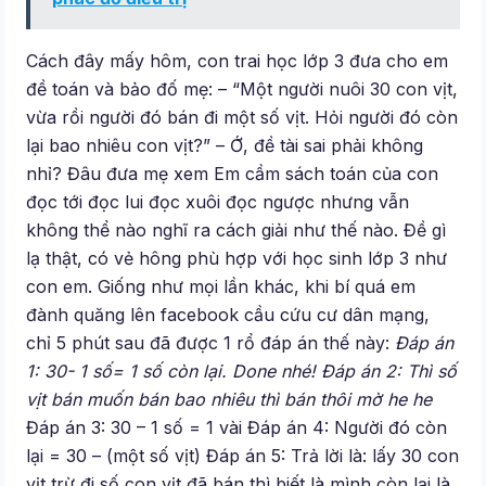
Cách đây mấy hôm, con trai học lớp 3 đưa cho em
đề toán và bảo đố mẹ: – “Một người nuôi 30 con vịt,
vừa rồi người đó bán đi một số vịt. Hỏi người đó còn
lại bao nhiêu con vịt?” – Ớ, đề tài sai phải không
nhỉ? Đâu đưa mẹ xem Em cầm sách toán của con
đọc tới đọc lui đọc xuôi đọc ngược nhưng vẫn
không thể nào nghĩ ra cách giải như thế nào. Đề gì
lạ thật, có vẻ hông phù hợp với học sinh lớp 3 như
con em. Giống như mọi lần khác, khi bí quá em
đành quăng lên facebook cầu cứu cư dân mạng,
chỉ 5 phút sau đã được 1 rổ đáp án thế này:
Đáp án
1: 30- 1 số= 1 số còn lại. Done nhé!
Đáp án 2: Thì số
vịt bán muốn bán bao nhiêu thì bán thôi mờ he he
Đáp án 3: 30 – 1 số = 1 vài Đáp án 4: Người đó còn
lại = 30 – (một số vịt) Đáp án 5: Trả lời là: lấy 30 con
vịt trừ đi số con vịt đã bán thì biết là mình còn lại là